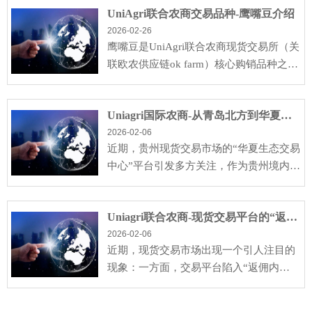
UniAgri联合农商交易品种-鹰嘴豆介绍
2026-02-26
鹰嘴豆是UniAgri联合农商现货交易所（关
联欧农供应链ok farm）核心购销品种之
一，依托平台合规交易体系与数字化服
务，为全球农产···
Uniagri国际农商-从青岛北方到华夏生态：华夏北方农商的换平台之路与 “闷声盈利” 模式
2026-02-06
近期，贵州现货交易市场的“华夏生态交易
中心”平台引发多方关注，作为贵州境内仅
有的几个合规交易所。与贵州茶叶交易中
心混乱的···
Uniagri联合农商-现货交易平台的“返佣与低保证金内卷”将带向何方？
2026-02-06
近期，现货交易市场出现一个引人注目的
现象：一方面，交易平台陷入“返佣内
卷”的怪圈，通过高额返佣争夺客户，导致
自身利润被严···