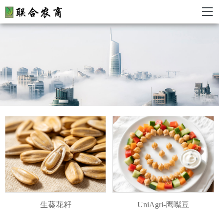
生葵花籽
UniAgri-鹰嘴豆